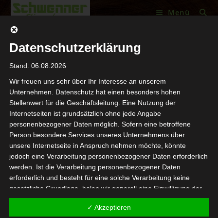
Menü
Datenschutzerklärung
Stand: 06.08.2026
Wir freuen uns sehr über Ihr Interesse an unserem
Unternehmen. Datenschutz hat einen besonders hohen
Schreibe einen Kommentar
Stellenwert für die Geschäftsleitung. Eine Nutzung der
Internetseiten ist grundsätzlich ohne jede Angabe
Du musst
angemeldet
sein, um einen Kommentar abgeben
personenbezogener Daten möglich. Sofern eine betroffene
Person besondere Services unseres Unternehmens über
zu können.
unsere Internetseite in Anspruch nehmen möchte, könnte
jedoch eine Verarbeitung personenbezogener Daten erforderlich
werden. Ist die Verarbeitung personenbezogener Daten
erforderlich und besteht für eine solche Verarbeitung keine
gesetzliche Grundlage, holen wir generell eine Einwilligung der
betroffenen Person ein.
✓ Akzeptieren
Die Verarbeitung personenbezogener Daten, beispielsweise des