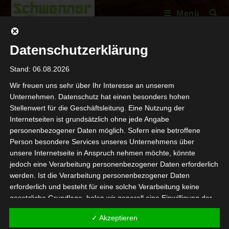
Menü
Datenschutzerklärung
Stand: 06.08.2026
Wir freuen uns sehr über Ihr Interesse an unserem
Unternehmen. Datenschutz hat einen besonders hohen
Stellenwert für die Geschäftsleitung. Eine Nutzung der
Internetseiten ist grundsätzlich ohne jede Angabe
personenbezogener Daten möglich. Sofern eine betroffene
Person besondere Services unseres Unternehmens über
unsere Internetseite in Anspruch nehmen möchte, könnte
jedoch eine Verarbeitung personenbezogener Daten erforderlich
Schreibe einen Kommentar
werden. Ist die Verarbeitung personenbezogener Daten
erforderlich und besteht für eine solche Verarbeitung keine
Du musst
angemeldet
sein, um einen Kommentar abgeben
gesetzliche Grundlage, holen wir generell eine Einwilligung der
zu können.
betroffenen Person ein.
✓ Akzeptieren
Die Verarbeitung personenbezogener Daten, beispielsweise des