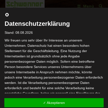
Menü
Datenschutzerklärung
Stand: 08.08.2026
Wir freuen uns sehr über Ihr Interesse an unserem
Unternehmen. Datenschutz hat einen besonders hohen
Stellenwert für die Geschäftsleitung. Eine Nutzung der
Internetseiten ist grundsätzlich ohne jede Angabe
personenbezogener Daten möglich. Sofern eine betroffene
Person besondere Services unseres Unternehmens über
https://fliegende-tischler.com/wp-
unsere Internetseite in Anspruch nehmen möchte, könnte
jedoch eine Verarbeitung personenbezogener Daten erforderlich
content/uploads/2018/03/cropped-LOGO-1.gif
werden. Ist die Verarbeitung personenbezogener Daten
erforderlich und besteht für eine solche Verarbeitung keine
gesetzliche Grundlage, holen wir generell eine Einwilligung der
Schreibe einen Kommentar
betroffenen Person ein.
✓ Akzeptieren
Die Verarbeitung personenbezogener Daten, beispielsweise des