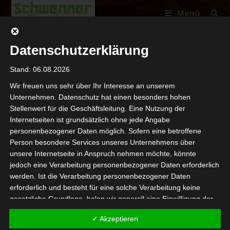
Menü
Datenschutzerklärung
Vorbereiten der Räumlichkeit für
Stand: 06.08.2026
Ihre neue Küche
Wir freuen uns sehr über Ihr Interesse an unserem
Unternehmen. Datenschutz hat einen besonders hohen
Dirk Schwenner
3. September 2022
Stellenwert für die Geschäftsleitung. Eine Nutzung der
Internetseiten ist grundsätzlich ohne jede Angabe
Allerhand Küche
personenbezogener Daten möglich. Sofern eine betroffene
Person besondere Services unseres Unternehmens über
Wasser-Anschlüsse
unsere Internetseite in Anspruch nehmen möchte, könnte
jedoch eine Verarbeitung personenbezogener Daten erforderlich
80-90% aller Eckventiele sind nach langem Gebrauch
werden. Ist die Verarbeitung personenbezogener Daten
defekt, daher sollten diese getauscht werden.
(mehr …)
erforderlich und besteht für eine solche Verarbeitung keine
gesetzliche Grundlage, holen wir generell eine Einwilligung der
betroffenen Person ein.
Weiterlesen
✓ Akzeptieren
Die Verarbeitung personenbezogener Daten, beispielsweise des